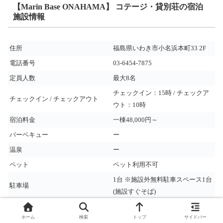
【Marin Base ONAHAMA】 コテージ・貸別荘の宿泊
施設情報
住所
福島県いわき市小名浜本町33 2F
電話番号
03-6454-7875
定員人数
最大8名
チェックイン：15時 / チェックア
チェックイン / チェックアウト
ウト：10時
宿泊料金
一棟48,000円～
バーベキュー
ー
温泉
ー
ペット
ペット利用不可
1台 ※施設外無料駐車スペース1台
駐車場
(施設すぐそば)
【電車の場合】泉駅より車で10分
ホーム
検索
トップ
サイドバー
アクセス
【バスの場合】バス停 支所入口よ