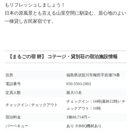
もリフレッシュしましょう！
日本の原風景とも言える山里空間に馴染む、居心地のよい
一棟貸し古民家宿です。
【まるごの宿 耕】 コテージ・貸別荘の宿泊施設情報
住所
福島県須賀川市梅田字岩瀬79番
電話番号
050-3503-2802
定員人数
最大15名
チェックイン：16時(最終22時) / チ
チェックイン / チェックアウト
ェックアウト：10時
宿泊料金
1棟88,714円～
バーベキュー
あり ※BBQ機材あり