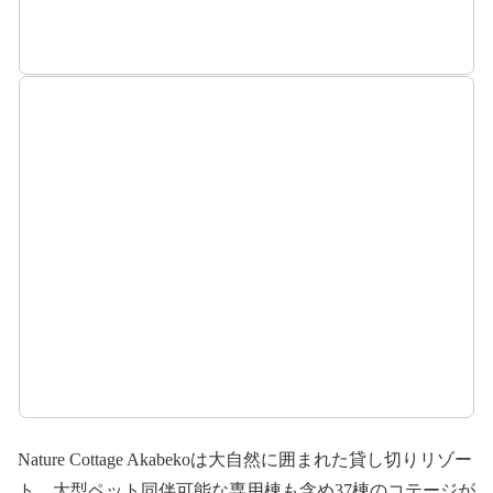
Nature Cottage Akabekoは大自然に囲まれた貸し切りリゾー
ト。大型ペット同伴可能な専用棟も含め37棟のコテージが