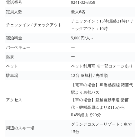
電話番号
0241-32-3358
定員人数
最大6名
チェックイン：15時(最終21時) / チ
チェックイン / チェックアウト
ェックアウト：10時
宿泊料金
5,000円/人～
バーベキュー
ー
温泉
ー
ペット
ペット利用可 ※一部コテージあり
駐車場
12台 ※無料 / 先着順
【電車の場合】JR磐越西線 猪苗代
駅より東都バス
アクセス
【車の場合】磐越自動車道 猪苗
代・磐梯高原ICよりR115から
R459経由で20分
グランデコスノーリゾート：車で
周辺のスキー場
15分