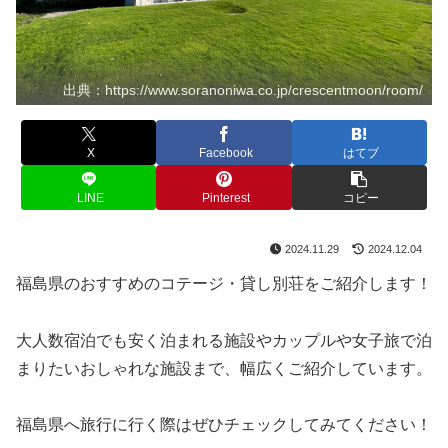
出典：https://www.soranoniwa.co.jp/crescentmoon/room/
X
Facebook
はてブ
LINE
Pinterest
コピー
2024.11.29
2024.12.04
福島県のおすすめのコテージ・貸し別荘をご紹介します！
大人数宿泊でも安く泊まれる施設やカップルや女子旅で泊
まりたいおしゃれな施設まで、幅広くご紹介しています。
福島県へ旅行に行く際はぜひチェックしてみてください！