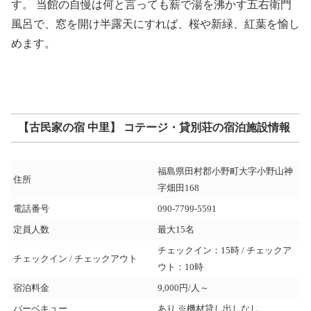
す。 当館の自慢は何と言っても薪で湯を沸かす五右衛門
風呂で、窓を開け半露天にすれば、桜や新緑、紅葉を愉し
めます。
【古民家の宿 中里】 コテージ・貸別荘の宿泊施設情報
福島県田村郡小野町大字小野山神
住所
字畑田168
電話番号
090-7799-5591
定員人数
最大15名
チェックイン：15時 / チェックア
チェックイン / チェックアウト
ウト：10時
宿泊料金
9,000円/人～
バーベキュー
あり ※機材貸し出しなし