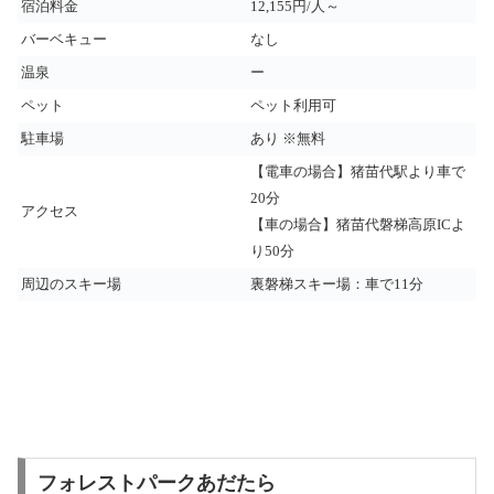
宿泊料金
12,155円/人～
バーベキュー
なし
温泉
ー
ペット
ペット利用可
駐車場
あり ※無料
【電車の場合】猪苗代駅より車で
20分
アクセス
【車の場合】猪苗代磐梯高原ICよ
り50分
周辺のスキー場
裏磐梯スキー場：車で11分
フォレストパークあだたら