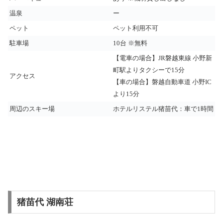
温泉
ー
ペット
ペット利用不可
駐車場
10台 ※無料
【電車の場合】JR磐越東線 小野新
町駅よりタクシーで15分
アクセス
【車の場合】磐越自動車道 小野IC
より15分
周辺のスキー場
ホテルリステル猪苗代：車で1時間
猪苗代 湖南荘