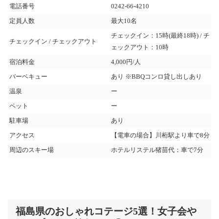
電話番号
0242-66-4210
定員人数
最大10名
チェックイン：15時(最終18時) / チ
チェックイン / チェックアウト
ェックアウト：10時
宿泊料金
4,000円/人
バーベキュー
あり ※BBQコンロ貸し出しあり
温泉
ー
ペット
ー
駐車場
あり
アクセス
【電車の場合】川桁駅より車で8分
周辺のスキー場
ホテルリステル猪苗代：車で7分
福島県のおしゃれコテージ5選！女子会や