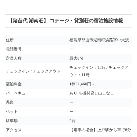
【猪苗代 湖南荘】 コテージ・貸別荘の宿泊施設情報
住所
福島県郡山市湖南町浜路字中大沢
電話番号
ー
定員人数
最大8名
チェックイン：15時 / チェックア
チェックイン / チェックアウト
ウト：11時
宿泊料金
1棟31,460円～
バーベキュー
あり ※機材貸し出しなし
温泉
ー
ペット
ー
駐車場
2台
アクセス
【電車の場合】上戸駅から車で8分